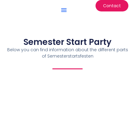
Contact
Battle of the Institutes
Semester Start Party
Below you can find information about the different parts
of Semesterstartsfesten