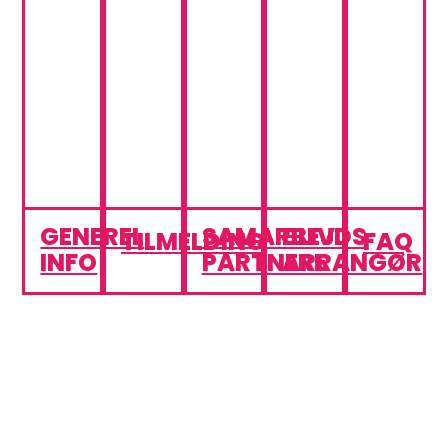
GENEREL
SAMARBEJDS
BLIV
TILMELDING
FAQ
INFO
PARTNERE
ARRANGØR